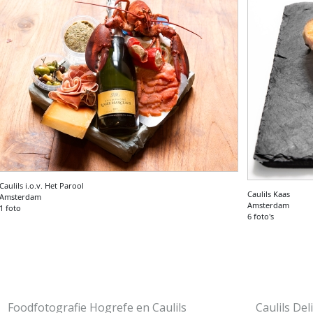
Caulils i.o.v. Het Parool
Caulils Kaas
Amsterdam
Amsterdam
1 foto
6 foto's
Foodfotografie Hogrefe en Caulils
Caulils De