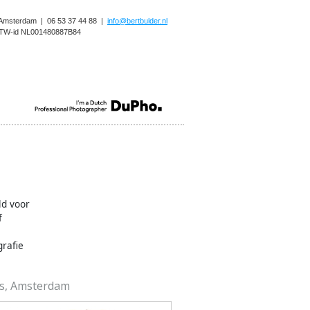
Amsterdam | 06 53 37 44 88 |
info@bertbulder.nl
TW-id NL001480887B84
ld voor
f
rafie
as, Amsterdam