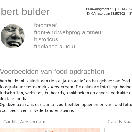
bert bulder
Brouwersgracht 48 | 1013 GX 
KvK Amsterdam 33257302 | B
fotograaf
front-end webprogrammeur
historicus
freelance auteur
Voorbeelden van food opdrachten
bertbulder.nl is sinds een tiental jaren actief op het gebied van food
fotografie in voornamelijk Amsterdam. De culinaire foto's zijn bedoe
tijdschriften, websites, billboards, kookboeken en andere gedrukte o
digitale media.
Op deze pagina is een aantal voorbeelden opgenomen van food fotog
voor bedrijven in Nederland en Spanje.
Caulils, Amsterdam
Caulils Ka