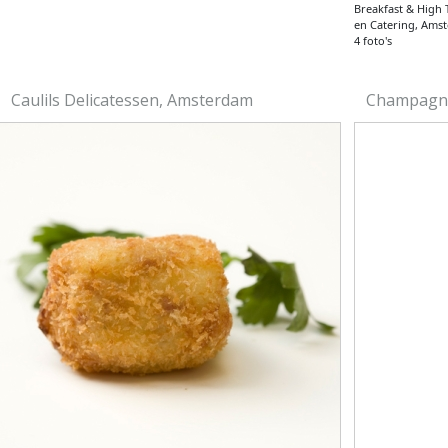
Breakfast & High T
en Catering, Ams
4 foto's
Caulils Delicatessen, Amsterdam
Champagne